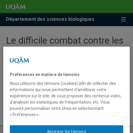
Accéder
Accéder
Accéder
à
au
à
la
menu
la
Département des sciences biologiques
recherche
pricipal
zone
centrale
Le difficile combat contre les
maladies rares
Préférences en matière de témoins
De l’espoir, c’est ce que peut désormais offrir
Nous utilisons des témoins (cookies) afin de collecter des
Nicolas Pilon, directeur du Centre d’excellence en
informations qui nous permettent d’améliorer votre
recherche sur les maladies orphelines–Fondation
expérience sur le site, de vous proposer des contenus vidéo,
Courtois (CERMO-FC), aux parents d’enfants atteints de la
d’analyser les statistiques de fréquentation, etc. Vous
maladie de Hirschsprung.
pouvez personnaliser votre choix en sélectionnant
« Préférences ».
Autoriser les témoins