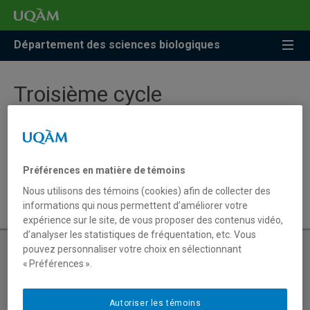
Accéder
Accéder
Accéder
à
au
à
la
menu
la
Département des sciences biologiques
recherche
pricipal
zone
centrale
Troisième cycle
Doctorat en biologie
Préférences en matière de témoins
Doctorat en biochimie
Nous utilisons des témoins (cookies) afin de collecter des
informations qui nous permettent d’améliorer votre
expérience sur le site, de vous proposer des contenus vidéo,
d’analyser les statistiques de fréquentation, etc. Vous
pouvez personnaliser votre choix en sélectionnant
« Préférences ».
Demande d’admission
Autoriser les témoins
Dates d'entrée