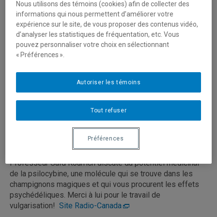
Nous utilisons des témoins (cookies) afin de collecter des
informations qui nous permettent d’améliorer votre
expérience sur le site, de vous proposer des contenus vidéo,
d’analyser les statistiques de fréquentation, etc. Vous
pouvez personnaliser votre choix en sélectionnant
« Préférences ».
Autoriser les témoins
Tout refuser
Préférences
Dans l’émission Moteur de Recherche du 27 novembre, le
Professeur Saïd Kourrich discute du potentiel médicinal
de la psilocybine, une molécule qui se trouve dans les
champignons magiques et qui vous procurent les effets
psychédéliques. Merci à lui pour le travail de
vulgarisation!
Site Radio-Canada