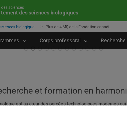
é des sciences
tement des sciences biologiques
ciences biologique...
Plus de 4 M$ de la Fondation canadi...
grammes
Corps professoral
Recherche
echerche et formation en harmoni
biologie est au cœur des percées technologiques modernes qui 
té, de la génétique, de la biotechnologie, de l'agriculture, de la
ences biologiques de l’UQAM est l’un des départements les plus
x de subventions de recherche. La plupart de ses chercheurs so