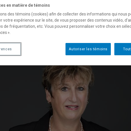
écologie, santé environnementale et toxicologie, et biotechnolo
ces en matière de témoins
mule pédagogique innovatrice - l’apprentissage par problèmes - q
sons des témoins (cookies) afin de collecter des informations qui nous 
fessionnelle.
r votre expérience sur le site, de vous proposer des contenus vidéo, d’a
es de fréquentation, etc. Vous pouvez personnaliser votre choix en séle
ces ».
ouvelles
érences
Autoriser les témoins
Tout
outes les nouvelles