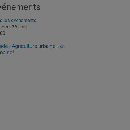
vénements
s les événements
credi 26 août
h00
ade - Agriculture urbaine… et
maine!