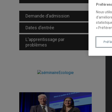
en 
Préféren
for
Nous utili
pro
Demande d’admission
d’améliore
statistiqu
Dates d'entrée
« Préféren
N
L'apprentissage par
Préf
T
problèmes