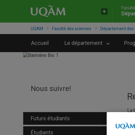
Facult
Accéder
Accéder
Accéder
Dépar
à
au
à
la
menu
la
recherche
pricipal
zone
UQAM
Faculté des sciences
Département des s
centrale
Accueil
Le département
Pro
Nous suivre!
R
La 
san
Futurs étudiants
sci
tau
Étudiants