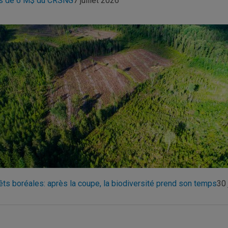
s de 6 M$ du CRSNG
7 juillet 2026
êts boréales: après la coupe, la biodiversité prend son temps
30 