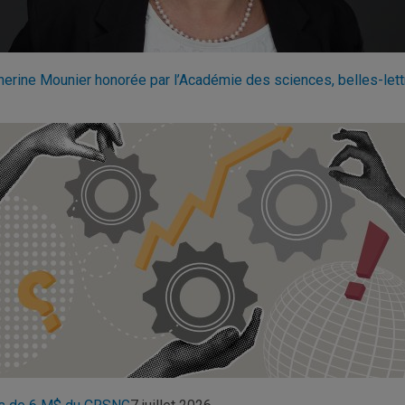
herine Mounier honorée par l’Académie des sciences, belles-lett