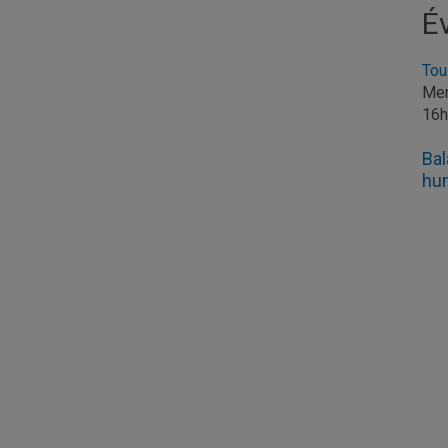
É
Tou
Mer
16
Bal
hu