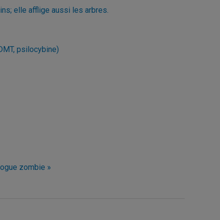
s; elle afflige aussi les arbres.
DMT, psilocybine)
 drogue zombie »