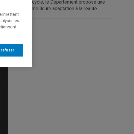
gies. Au premier cycle, le Département propose une
ui permet une meilleure adaptation à la réalité
permettent
nalyser les
ctionnant
 refuser